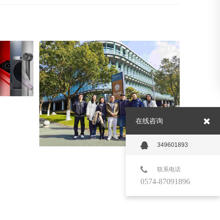
典案例一
公司动态 | 深化产教融合 助力人才培育
2025-01-03 15:08:40
在线咨询
349601893
联系电话
下一篇：音源器2
0574-87091896